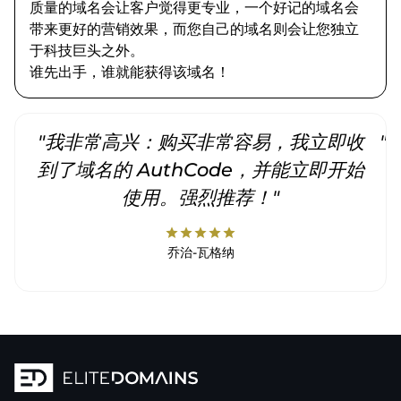
质量的域名会让客户觉得更专业，一个好记的域名会
带来更好的营销效果，而您自己的域名则会让您独立
于科技巨头之外。
谁先出手，谁就能获得该域名！
"我非常高兴：购买非常容易，我立即收
"
到了域名的 AuthCode，并能立即开始
使用。强烈推荐！"
star
star
star
star
star
乔治-瓦格纳