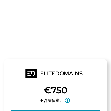
领域
smartproject
待售
€750
info_outline
不含增值税。